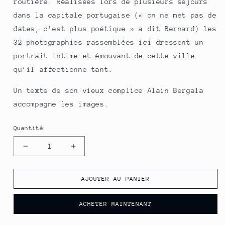
routière. Réalisées lors de plusieurs séjours
dans la capitale portugaise (« on ne met pas de
dates, c’est plus poétique » a dit Bernard) les
32 photographies rassemblées ici dressent un
portrait intime et émouvant de cette ville
qu’il affectionne tant.
Un texte de son vieux complice Alain Bergala
accompagne les images.
Quantité
Réduire
Augmenter
la
la
quantité
quantité
AJOUTER AU PANIER
de
de
25_LISBONNE
25_LISBONNE
ACHETER MAINTENANT