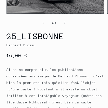
Ouvrir
le
média
de
1
/
5
1
dans
une
25_LISBONNE
fenêtre
modale
Bernard Plossu
Prix
16,00 €
habituel
Si on ne compte plus les publications
consacrées aux images de Bernard Plossu, c’est
bien la première fois qu’elles font l’objet
d’une carte ! Pourtant s’il existe un objet
familier à cet infatigable voyageur (outre son
légendaire Nikkormat) c’est bien la carte