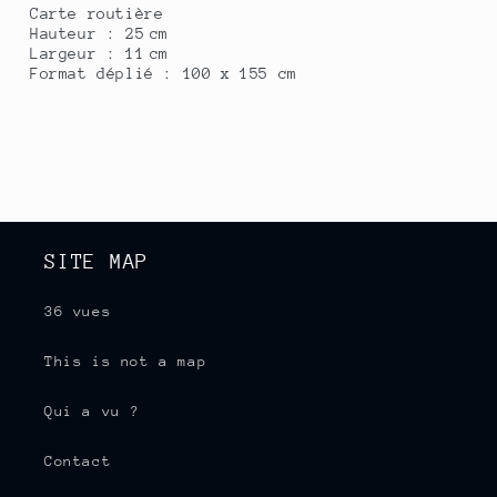
Carte routière
Hauteur : 25 cm
Largeur : 11 cm
Format déplié : 100 x 155 cm
SITE MAP
36 vues
This is not a map
Qui a vu ?
Contact